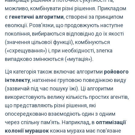
можливо, комбінувати різні рішення. Прикладом
є
генетичні алгоритми
, створені за принципом
еволюції. Розв’язки, що продовжують наступне
покоління, вибираються відповідно до їх якості
(значення цільової функції), комбінуються
(«схрещування») і, при необхідності, злегка
випадково змінюються («мутація»).
Ця категорія також включає алгоритми
ройового
інтелекту
, натхненні груповою поведінкою виду
(зазвичай під час пошуку їжі). Ці алгоритми
використовують велику кількість простих агентів,
що представляють різні рішення, які
опосередковано взаємодіють один з одним
через спільну пам’ять. Наприклад, в
оптимізації
колонії мурашок
кожна мураха має пов’язане