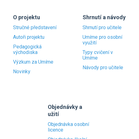
O projektu
Shrnutí a návody
Stručné představení
Shrnutí pro učitele
Autoři projektu
Umíme pro osobní
využití
Pedagogická
východiska
Typy cvičení v
Umíme
Výzkum za Umíme
Návody pro učitele
Novinky
Objednávky a
užití
Objednávka osobní
licence