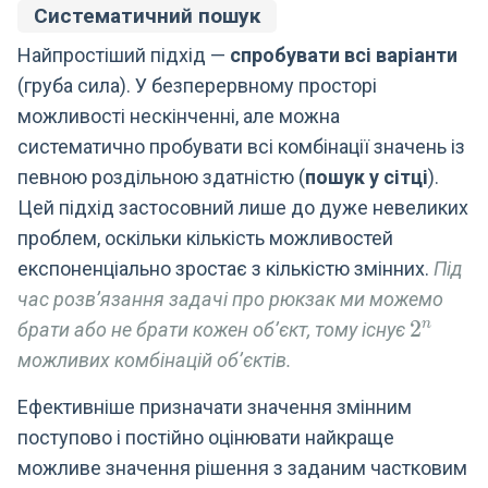
Систематичний пошук
Найпростіший підхід —
спробувати всі варіанти
(груба сила). У безперервному просторі
можливості нескінченні, але можна
систематично пробувати всі комбінації значень із
певною роздільною здатністю (
пошук у сітці
).
Цей підхід застосовний лише до дуже невеликих
проблем, оскільки кількість можливостей
експоненціально зростає з кількістю змінних.
Під
час розв’язання задачі про рюкзак ми можемо
2^n
2
n
брати або не брати кожен об’єкт, тому існує
можливих комбінацій об’єктів.
Ефективніше призначати значення змінним
поступово і постійно оцінювати найкраще
можливе значення рішення з заданим частковим