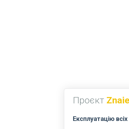
Проєкт
Znai
Експлуатацію всіх 