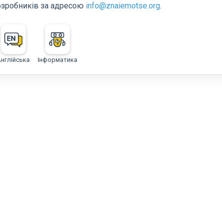
озробників за адресою
info@znaiemotse.org
.
Англійська
Інформатика