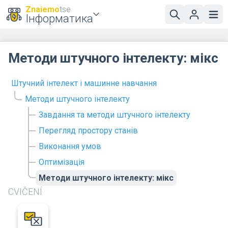
Znaiemo
tse
Інформатика
Методи штучного інтелекту: мікс
Штучний інтелект і машинне навчання
Методи штучного інтелекту
Завдання та методи штучного інтелекту
Перегляд простору станів
Виконання умов
Оптимізація
Методи штучного інтелекту: мікс
CVIČENÍ