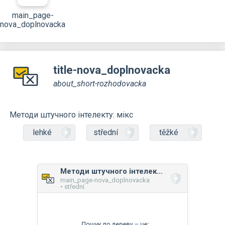
main_page-
nova_doplnovacka
title-nova_doplnovacka
about_short-rozhodovacka
Методи штучного інтелекту: мікс
lehké
střední
těžké
Методи штучного інтелекту: мікс
main_page-nova_doplnovacka
• střední