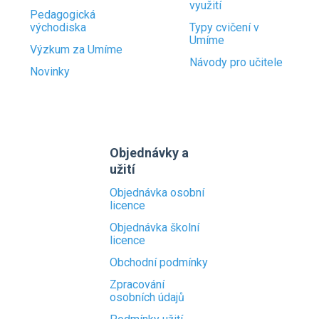
využití
Pedagogická
východiska
Typy cvičení v
Umíme
Výzkum za Umíme
Návody pro učitele
Novinky
Objednávky a
užití
Objednávka osobní
licence
Objednávka školní
licence
Obchodní podmínky
Zpracování
osobních údajů