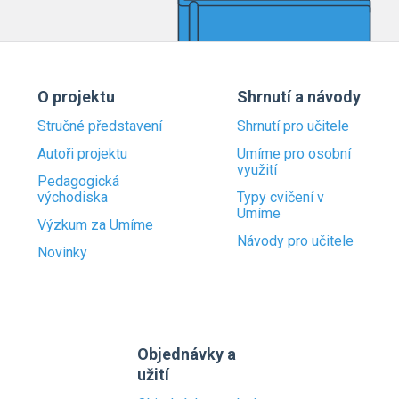
O projektu
Shrnutí a návody
Stručné představení
Shrnutí pro učitele
Autoři projektu
Umíme pro osobní
využití
Pedagogická
východiska
Typy cvičení v
Umíme
Výzkum za Umíme
Návody pro učitele
Novinky
Objednávky a
užití