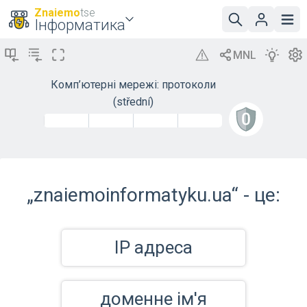
Znaiemo
tse
Інформатика
Комп’ютерні мережі: протоколи
(střední)
„znaiemoinformatyku.ua“ - це:
IP адреса
доменне ім'я