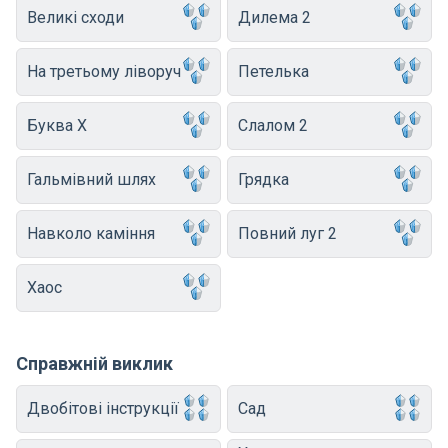
Великі сходи
Дилема 2
На третьому ліворуч
Петелька
Буква X
Слалом 2
Гальмівний шлях
Грядка
Навколо каміння
Повний луг 2
Хаос
Справжній виклик
Двобітові інструкції
Сад