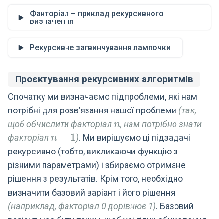
Факторіал – приклад рекурсивного
визначення
Рекурсивне загвинчування лампочки
Проєктування рекурсивних алгоритмів
Спочатку ми визначаємо підпроблеми, які нам
потрібні для розв’язання нашої проблеми
(так,
n
щоб обчислити факторіал
, нам потрібно знати
n
n
−
1
факторіал
)
. Ми вирішуємо ці підзадачі
n
-
рекурсивно (тобто, викликаючи функцію з
1
різними параметрами) і збираємо отримане
рішення з результатів. Крім того, необхідно
визначити базовий варіант і його рішення
(наприклад, факторіал 0 дорівнює 1)
. Базовий