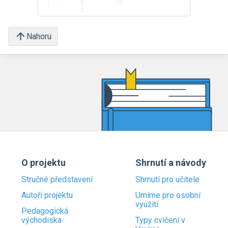
Nahoru
O projektu
Shrnutí a návody
Stručné představení
Shrnutí pro učitele
Autoři projektu
Umíme pro osobní
využití
Pedagogická
východiska
Typy cvičení v