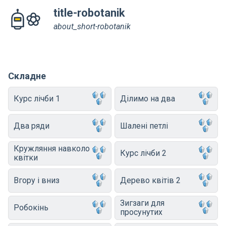
title-robotanik
about_short-robotanik
Складне
Курс лічби 1
Ділимо на два
Два ряди
Шалені петлі
Кружляння навколо
Курс лічби 2
квітки
Вгору і вниз
Дерево квітів 2
Зигзаги для
Робокінь
просунутих