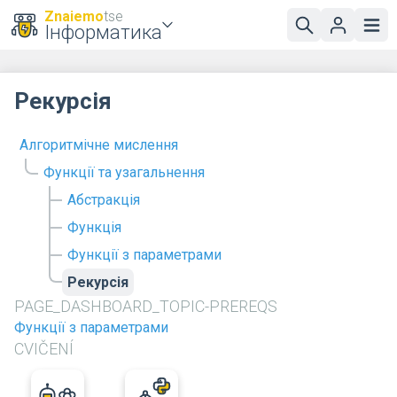
Znaiemo
tse
Інформатика
Рекурсія
Алгоритмічне мислення
Функції та узагальнення
Абстракція
Функція
Функції з параметрами
Рекурсія
PAGE_DASHBOARD_TOPIC-PREREQS
Функції з параметрами
CVIČENÍ