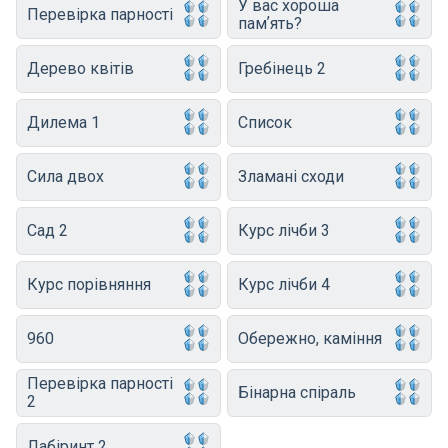
У вас хороша
Перевірка парності
памʼять?
Дерево квітів
Гребінець 2
Дилема 1
Список
Сила двох
Зламані сходи
Сад 2
Курс лічби 3
Курс порівняння
Курс лічби 4
960
Обережно, каміння
Перевірка парності
Бінарна спіраль
2
Лабіринт 2