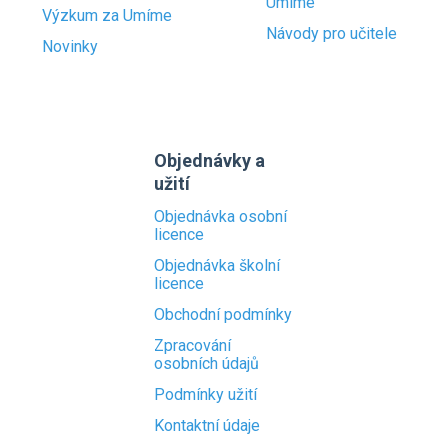
Umíme
Výzkum za Umíme
Návody pro učitele
Novinky
Objednávky a
užití
Objednávka osobní
licence
Objednávka školní
licence
Obchodní podmínky
Zpracování
osobních údajů
Podmínky užití
Kontaktní údaje