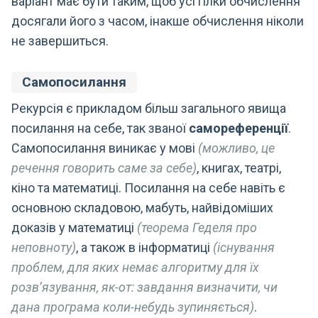
варіант має бути таким, щоб усі гілки обчислення
досягали його з часом, інакше обчислення ніколи
не завершиться.
Самопосилання
Рекурсія є прикладом більш загального явища
посилання на себе, так званої
самореференції
.
Самопосилання виникає у мові
(можливо, це
речення говорить саме за себе)
, книгах, театрі,
кіно та математиці. Посилання на себе навіть є
основною складовою, мабуть, найвідоміших
доказів у математиці
(теорема Геделя про
неповноту)
, а також в інформатиці
(існування
проблем, для яких немає алгоритму для їх
розв’язування, як-от: завдання визначити, чи
дана програма коли-небудь зупиняється)
.