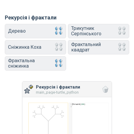
Рекурсія і фрактали
Трикутник
Дерево
Серпінського
Фрактальний
Сніжинка Коха
квадрат
Фрактальна
сніжинка
Рекурсія і фрактали
main_page-turtle_python