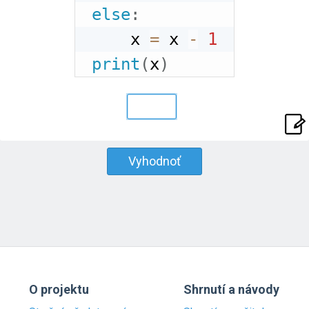
else
:
    x 
=
 x 
-
1
print
(
x
)
Vyhodnoť
O projektu
Shrnutí a návody