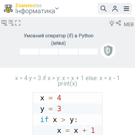
Znaiemo
tse
Інформатика
MEB
Умовний оператор (if) в Python
(lehké)
x = 4 y = 3 if x > y: x = x + 1 else: x = x - 1
print(x)
x 
=
4
y 
=
3
if
 x 
>
 y
:
    x 
=
 x 
+
1