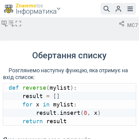
Znaiemo
tse
Інформатика
MC7
Обертання списку
Розглянемо наступну функцію, яка отримує на
вхід список:
def
reverse
(
mylist
)
:
    result 
=
[
]
for
 x 
in
 mylist
:
        result
.
insert
(
0
,
 x
)
return