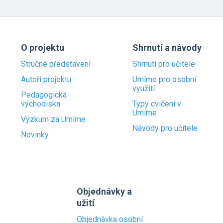
O projektu
Shrnutí a návody
Stručné představení
Shrnutí pro učitele
Autoři projektu
Umíme pro osobní
využití
Pedagogická
východiska
Typy cvičení v
Umíme
Výzkum za Umíme
Návody pro učitele
Novinky
Objednávky a
užití
Objednávka osobní