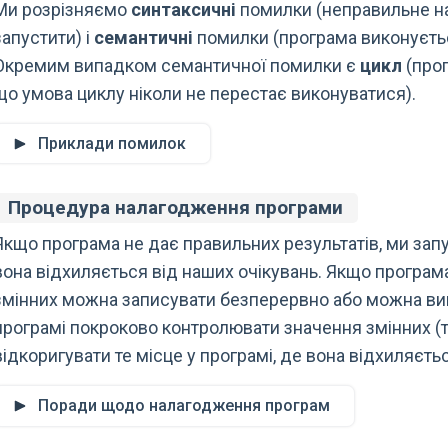
Ми розрізняємо
синтаксичні
помилки (неправильне н
запустити) і
семантичні
помилки (програма виконується
Окремим випадком семантичної помилки є
цикл
(прог
що умова циклу ніколи не перестає виконуватися).
Приклади помилок
Процедура налагодження програми
Якщо програма не дає правильних результатів, ми запус
вона відхиляється від наших очікувань. Якщо програм
змінних можна записувати безперервно або можна ви
програмі покроково контролювати значення змінних (
відкоригувати те місце у програмі, де вона відхиляєть
Поради щодо налагодження програм