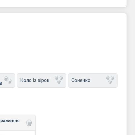
Коло із зірок
Сонечко
в
браження