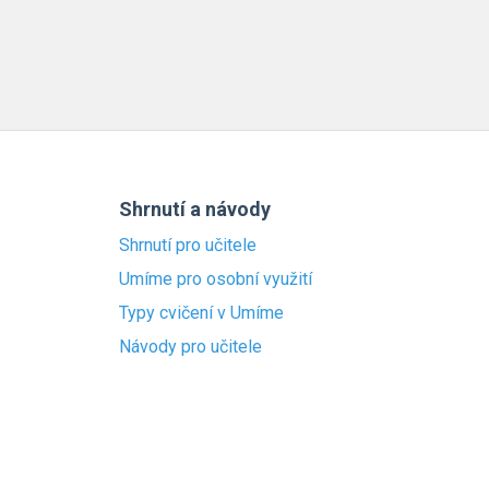
Shrnutí a návody
Shrnutí pro učitele
Umíme pro osobní využití
Typy cvičení v Umíme
Návody pro učitele