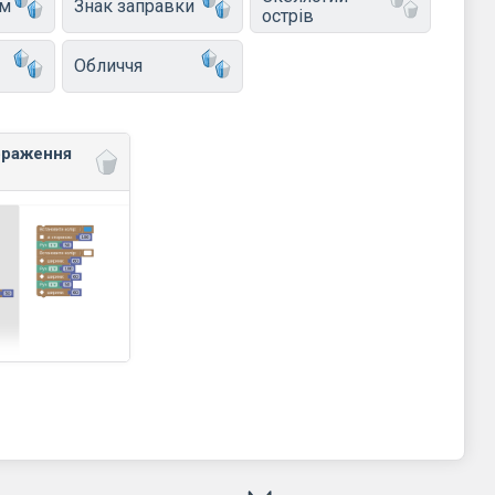
ом
Знак заправки
острів
Обличчя
браження