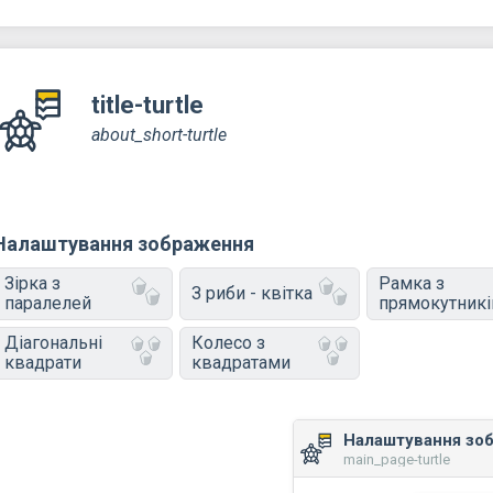
title-turtle
about_short-turtle
Налаштування зображення
Зірка з
Рамка з
З риби - квітка
паралелей
прямокутникі
Діагональні
Колесо з
квадрати
квадратами
Налаштування зо
main_page-turtle