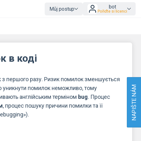
bot
Můj postup
Pořiďte si licenci
к в коді
 з першого разу. Ризик помилок зменшується
NAPIŠTE NÁM
тю уникнути помилок неможливо, тому
зивають англійським терміном
bug
. Процес
м
, процес пошуку причини помилки та її
debugging»).