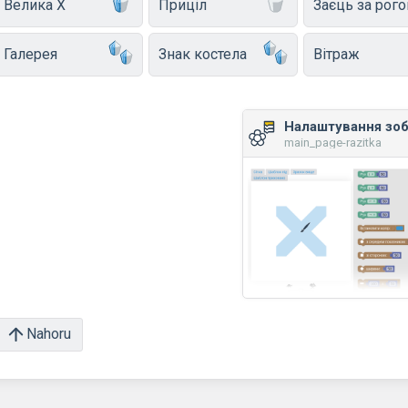
Велика X
Приціл
Заєць за рог
Галерея
Знак костела
Вітраж
Налаштування зо
main_page-razitka
Nahoru