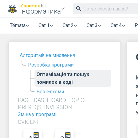
Znaiemo
tse
Інформатика
Témata
Cat 1
Cat 2
Cat 3
Cat 4
P
Алгоритмічне мислення
Розробка програми
Оптимізація та пошук
помилок в коді
Блок-схеми
PAGE_DASHBOARD_TOPIC-
PREREQS_INVERSION
Зміна у програмі
CVIČENÍ