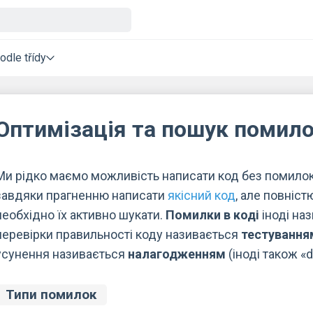
odle třídy
Оптимізація та пошук помило
Ми рідко маємо можливість написати код без помилок
завдяки прагненню написати
якісний код
, але повніс
необхідно їх активно шукати.
Помилки в коді
іноді на
перевірки правильності коду називається
тестування
усунення називається
налагодженням
(іноді також «
Типи помилок