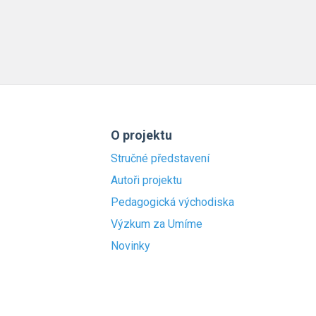
O projektu
Stručné představení
Autoři projektu
Pedagogická východiska
Výzkum za Umíme
Novinky