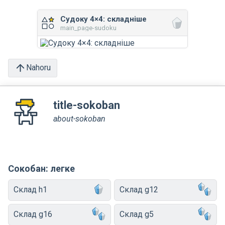
Судоку 4×4: складніше
main_page-sudoku
Nahoru
title-sokoban
about-sokoban
Сокобан: легке
Склад h1
Склад g12
Склад g16
Склад g5