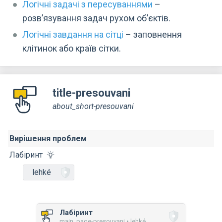
Логічні задачі з пересуваннями
–
розв’язування задач рухом об’єктів.
Логічні завдання на сітці
– заповнення
клітинок або країв сітки.
title-presouvani
about_short-presouvani
Вирішення проблем
Лабіринт
lehké
Лабіринт
main_page-presouvani • lehké