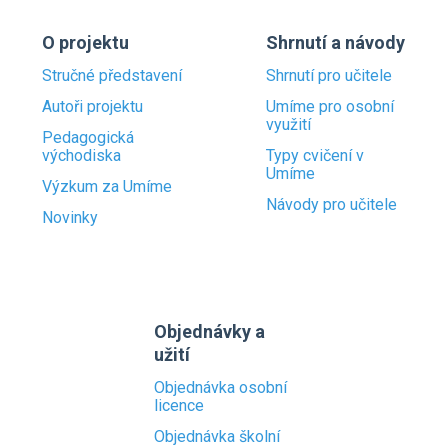
O projektu
Shrnutí a návody
Stručné představení
Shrnutí pro učitele
Autoři projektu
Umíme pro osobní
využití
Pedagogická
východiska
Typy cvičení v
Umíme
Výzkum za Umíme
Návody pro učitele
Novinky
Objednávky a
užití
Objednávka osobní
licence
Objednávka školní