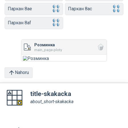
Паркан 8ae
Паркан 8ac
Паркан 8af
Розминка
main_page-ploty
Nahoru
title-skakacka
about_short-skakacka