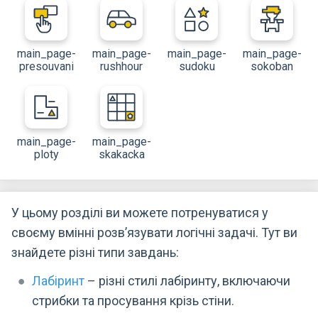
main_page-
main_page-
main_page-
main_page-
presouvani
rushhour
sudoku
sokoban
main_page-
main_page-
ploty
skakacka
У цьому розділі ви можете потренуватися у
своєму вмінні розв’язувати логічні задачі. Тут ви
знайдете різні типи завдань:
Лабіринт
– різні стилі лабіринту, включаючи
стрибки та просування крізь стіни.