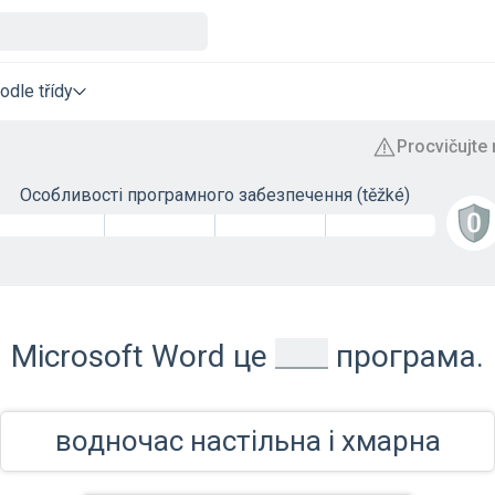
odle třídy
Особливості програмного забезпечення (těžké)
_
Microsoft Word це
програма.
водночас настільна і хмарна