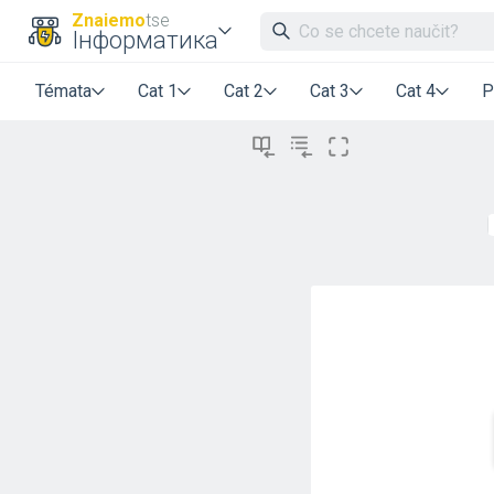
Znaiemo
tse
Інформатика
Témata
Cat 1
Cat 2
Cat 3
Cat 4
P