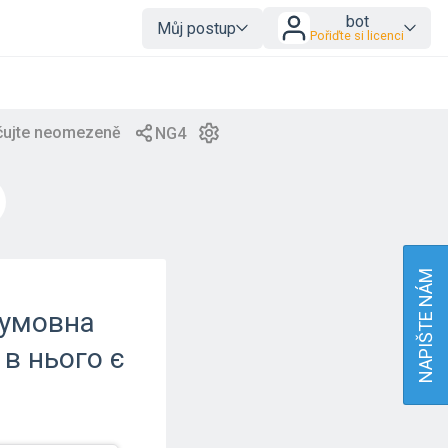
bot
Můj postup
Pořiďte si licenci
NAPIŠTE NÁM
 умовна
в нього є