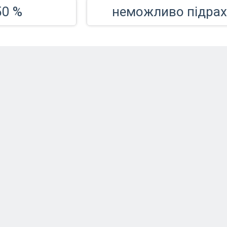
50 %
неможливо підрах