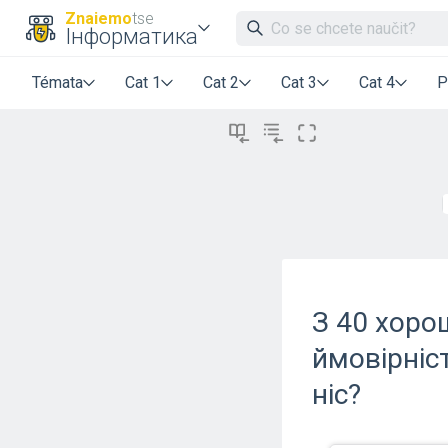
Znaiemo
tse
Інформатика
Témata
Cat 1
Cat 2
Cat 3
Cat 4
P
З 40 хоро
ймовірніс
ніс?