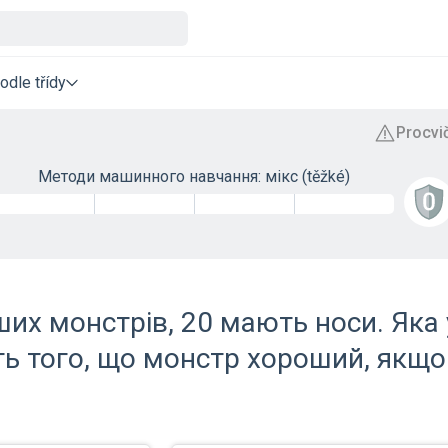
odle třídy
Методи машинного навчання: мікс (těžké)
ших монстрів, 20 мають носи. Яка
ть того, що монстр хороший, якщо 