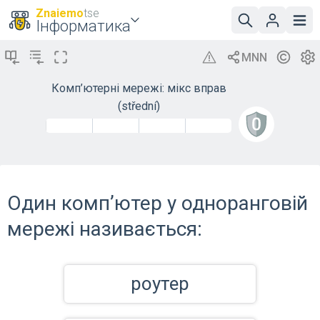
Znaiemo
tse
Інформатика
Комп’ютерні мережі: мікс вправ
(střední)
Один комп’ютер у одноранговій
мережі називається:
роутер