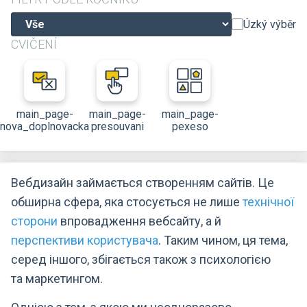
Úzký výběr
CVIČENÍ
main_page-
main_page-
main_page-
nova_doplnovacka
presouvani
pexeso
Вебдизайн займається створенням сайтів. Це
обширна сфера, яка стосується не лише
технічної
сторони
впровадження вебсайту, а й
перспективи користувача
. Таким чином, ця тема,
серед іншого, збігається також з психологією
та маркетингом.