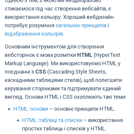
Однією з тем, з якою ми неодноразово
стикаємося під час створення вебсайтів, є
використання кольору. Хороший вебдизайн
потребує розуміння
загальних принципів
і
відображення кольорів
.
Основним інструментом для створення
вебсторінок є мова розмітки
HTML
(HyperText
Markup Language). Ми використовуємо HTML у
поєднанні з
CSS
(Cascading Style Sheets,
каскадними таблицями стилів), щоб полегшити
керування сторінками та підтримувати єдиний
вигляд. Основи HTML і CSS охоплюють такі теми:
HTML: основи
– основні принципи HTML.
HTML: таблиці та списки
– використання
простих таблиць і списків у HTML.