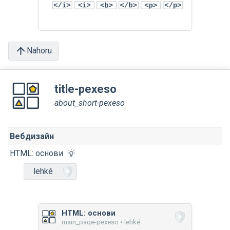
Nahoru
title-pexeso
about_short-pexeso
Вебдизайн
HTML: основи
lehké
HTML: основи
main_page-pexeso • lehké