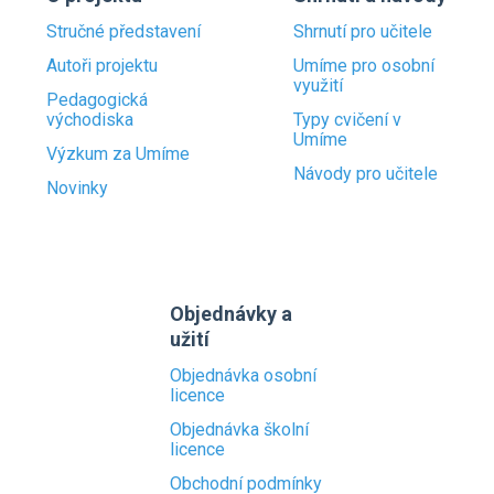
Stručné představení
Shrnutí pro učitele
Autoři projektu
Umíme pro osobní
využití
Pedagogická
východiska
Typy cvičení v
Umíme
Výzkum za Umíme
Návody pro učitele
Novinky
Objednávky a
užití
Objednávka osobní
licence
Objednávka školní
licence
Obchodní podmínky