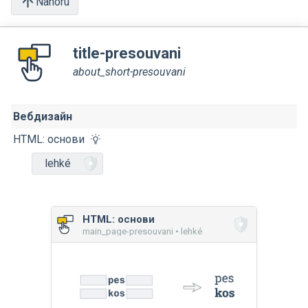
Nahoru
title-presouvani
about_short-presouvani
Вебдизайн
HTML: основи
lehké
HTML: основи
main_page-presouvani • lehké