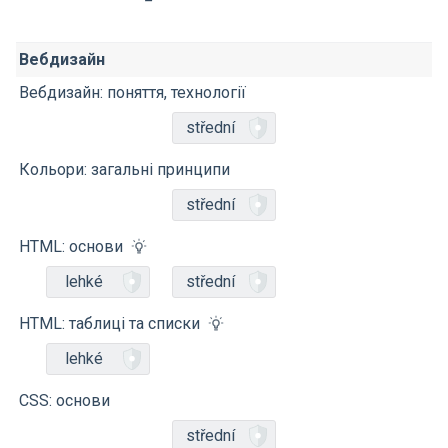
Вебдизайн
Вебдизайн: поняття, технології
střední
Кольори: загальні принципи
střední
HTML: основи
lehké
střední
HTML: таблиці та списки
lehké
CSS: основи
střední