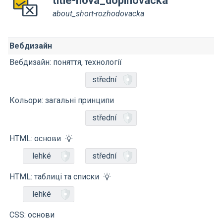
title-nova_doplnovacka
about_short-rozhodovacka
Вебдизайн
Вебдизайн: поняття, технології
střední
Кольори: загальні принципи
střední
HTML: основи
lehké
střední
HTML: таблиці та списки
lehké
CSS: основи