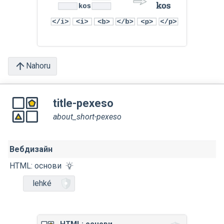
Nahoru
title-pexeso
about_short-pexeso
Вебдизайн
HTML: основи
lehké
HTML: основи