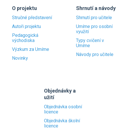
O projektu
Shrnutí a návody
Stručné představení
Shrnutí pro učitele
Autoři projektu
Umíme pro osobní
využití
Pedagogická
východiska
Typy cvičení v
Umíme
Výzkum za Umíme
Návody pro učitele
Novinky
Objednávky a
užití
Objednávka osobní
licence
Objednávka školní
licence