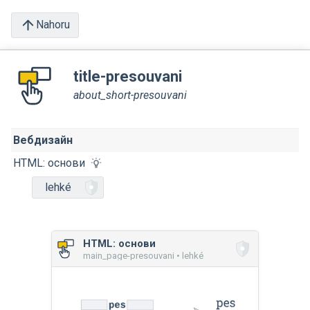
Nahoru
title-presouvani
about_short-presouvani
Вебдизайн
HTML: основи
lehké
HTML: основи
main_page-presouvani • lehké