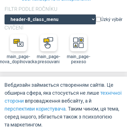
FILTR PODLE ROČNÍKU
Úzký výběr
CVIČENÍ
main_page-
main_page-
main_page-
nova_doplnovacka
presouvani
pexeso
Вебдизайн займається створенням сайтів. Це
обширна сфера, яка стосується не лише
технічної
сторони
впровадження вебсайту, а й
перспективи користувача
. Таким чином, ця тема,
серед іншого, збігається також з психологією
та маркетингом.