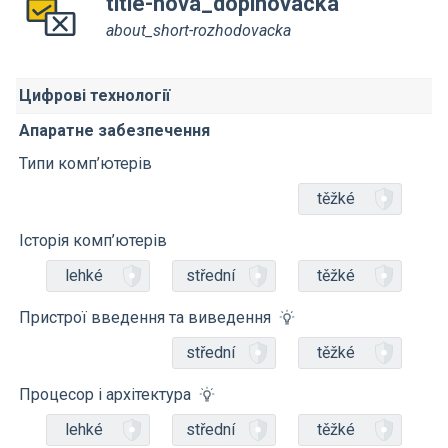
title-nova_doplnovacka
about_short-rozhodovacka
Цифрові технології
Апаратне забезпечення
Типи комп’ютерів
těžké
Історія комп’ютерів
lehké
střední
těžké
Пристрої введення та виведення
střední
těžké
Процесор і архітектура
lehké
střední
těžké