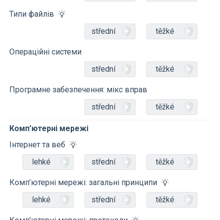
Типи файлів
střední
těžké
Операційні системи
střední
těžké
Програмне забезпечення: мікс вправ
střední
těžké
Комп’ютерні мережі
Інтернет та веб
lehké
střední
těžké
Комп’ютерні мережі: загальні принципи
lehké
střední
těžké