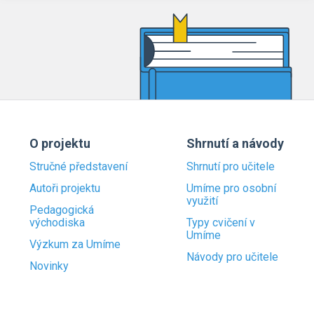
O projektu
Shrnutí a návody
Stručné představení
Shrnutí pro učitele
Autoři projektu
Umíme pro osobní
využití
Pedagogická
východiska
Typy cvičení v
Umíme
Výzkum za Umíme
Návody pro učitele
Novinky