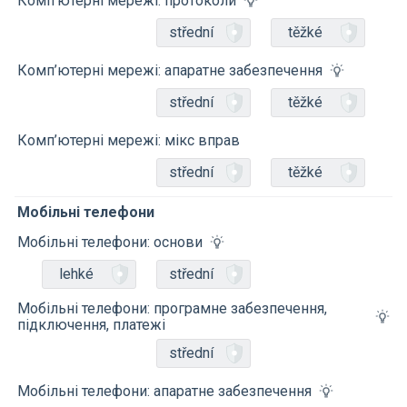
Комп’ютерні мережі: протоколи
střední
těžké
Комп’ютерні мережі: апаратне забезпечення
střední
těžké
Комп’ютерні мережі: мікс вправ
střední
těžké
Мобільні телефони
Мобільні телефони: основи
lehké
střední
Мобільні телефони: програмне забезпечення,
підключення, платежі
střední
Мобільні телефони: апаратне забезпечення