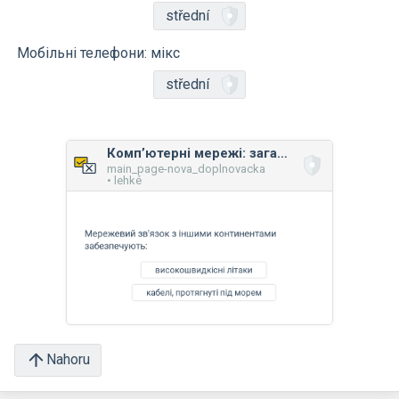
střední
Мобільні телефони: мікс
střední
Комп’ютерні мережі: загальні принципи
main_page-nova_doplnovacka
• lehké
Nahoru