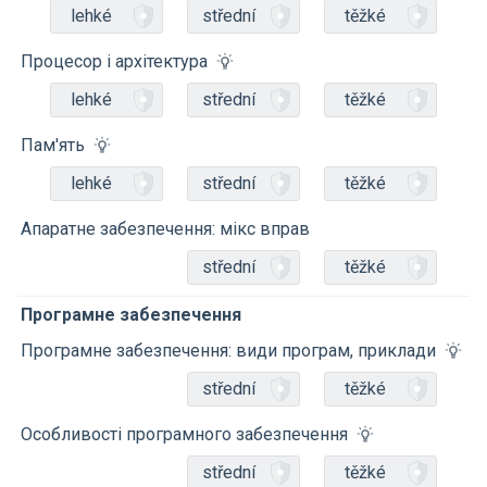
lehké
střední
těžké
Процесор і архітектура
lehké
střední
těžké
Пам'ять
lehké
střední
těžké
Апаратне забезпечення: мікс вправ
střední
těžké
Програмне забезпечення
Програмне забезпечення: види програм, приклади
střední
těžké
Особливості програмного забезпечення
střední
těžké