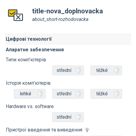
title-nova_doplnovacka
about_short-rozhodovacka
Цифрові технології
Апаратне забезпечення
Типи комп’ютерів
střední
těžké
Історія комп’ютерів
lehké
střední
těžké
Hardware vs. software
střední
Пристрої введення та виведення