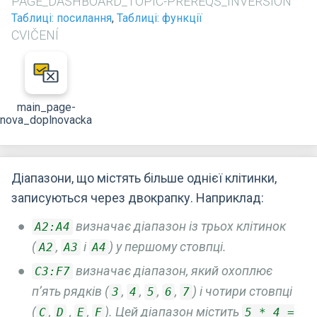
PAGE_DASHBOARD_TOPIC-PREREQS_INVERSION
Таблиці: посилання
,
Таблиці: функції
CVIČENÍ
main_page-
nova_doplnovacka
Діапазони, що містять більше однієї клітинки,
записуються через двокрапку. Наприклад:
визначає діапазон із трьох клітинок
A2:A4
(
,
і
) у першому стовпці.
A2
A3
A4
визначає діапазон, який охоплює
C3:F7
п’ять рядків (
,
,
,
,
) і чотири стовпці
3
4
5
6
7
(
,
,
,
). Цей діапазон містить
C
D
E
F
5 * 4 =