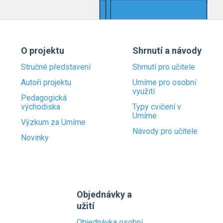
O projektu
Shrnutí a návody
Stručné představení
Shrnutí pro učitele
Autoři projektu
Umíme pro osobní
využití
Pedagogická
východiska
Typy cvičení v
Umíme
Výzkum za Umíme
Návody pro učitele
Novinky
Objednávky a
užití
Objednávka osobní