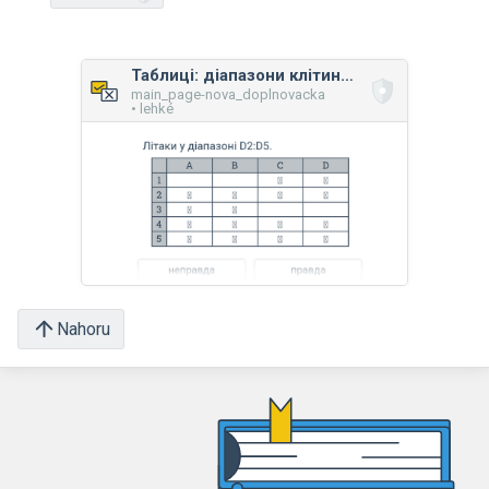
Таблиці: діапазони клітинок
main_page-nova_doplnovacka
• lehké
Nahoru