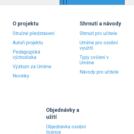
O projektu
Shrnutí a návody
Stručné představení
Shrnutí pro učitele
Autoři projektu
Umíme pro osobní
využití
Pedagogická
východiska
Typy cvičení v
Umíme
Výzkum za Umíme
Návody pro učitele
Novinky
Objednávky a
užití
Objednávka osobní
licence