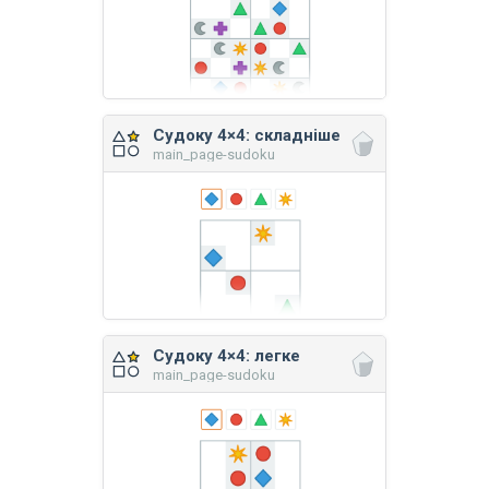
Судоку 4×4: складніше
main_page-sudoku
Судоку 4×4: легке
main_page-sudoku