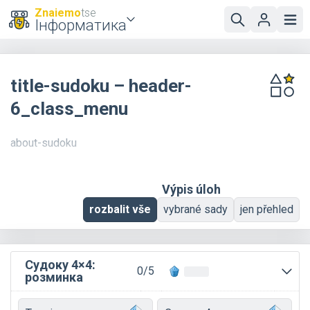
Znaiemo
tse
Інформатика
title-sudoku – header-
6_class_menu
about-sudoku
Výpis úloh
rozbalit vše
vybrané sady
jen přehled
Судоку 4×4:
0/5
розминка