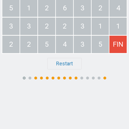
5
1
2
6
3
2
4
3
3
2
2
3
1
1
2
2
5
4
3
5
FIN
Restart