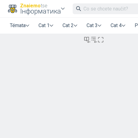
Znaiemo
tse
Інформатика
Témata
Cat 1
Cat 2
Cat 3
Cat 4
P