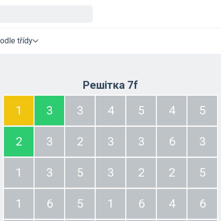
odle třídy
Решітка 7f
1
3
3
4
5
4
5
2
3
2
3
3
6
3
1
3
5
3
2
2
5
1
6
5
1
6
4
6