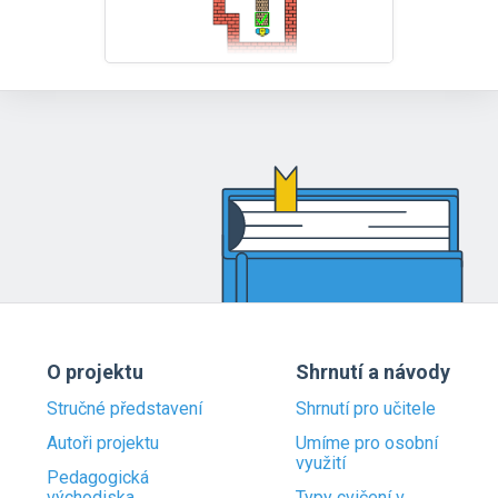
O projektu
Shrnutí a návody
Stručné představení
Shrnutí pro učitele
Autoři projektu
Umíme pro osobní
využití
Pedagogická
východiska
Typy cvičení v