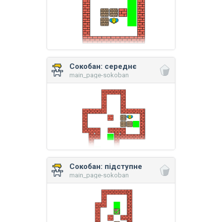
Сокобан: середнє
main_page-sokoban
Сокобан: підступне
main_page-sokoban