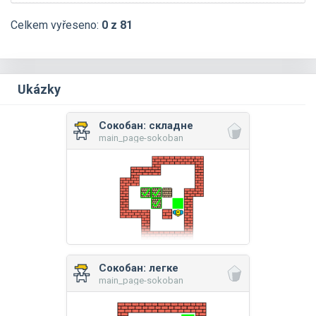
Celkem vyřeseno:
0 z 81
Ukázky
Сокобан: складне
main_page-sokoban
Сокобан: легке
main_page-sokoban