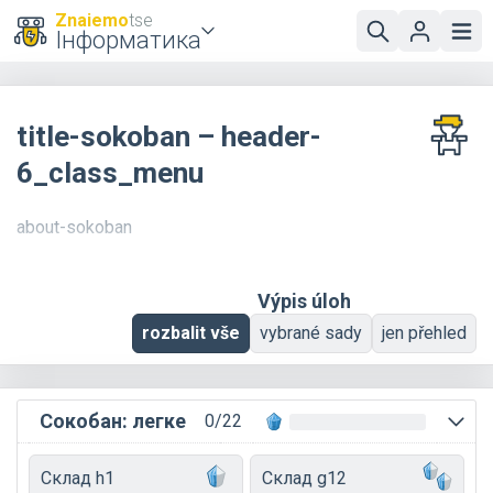
Znaiemo
tse
Інформатика
title-sokoban – header-
6_class_menu
about-sokoban
Výpis úloh
rozbalit vše
vybrané sady
jen přehled
Сокобан: легке
0/22
Склад h1
Склад g12