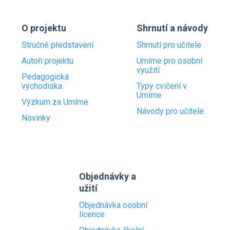
O projektu
Shrnutí a návody
Stručné představení
Shrnutí pro učitele
Autoři projektu
Umíme pro osobní
využití
Pedagogická
východiska
Typy cvičení v
Umíme
Výzkum za Umíme
Návody pro učitele
Novinky
Objednávky a
užití
Objednávka osobní
licence