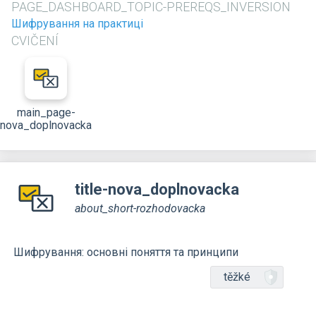
PAGE_DASHBOARD_TOPIC-PREREQS_INVERSION
Шифрування на практиці
CVIČENÍ
main_page-
nova_doplnovacka
title-nova_doplnovacka
about_short-rozhodovacka
Шифрування: основні поняття та принципи
těžké