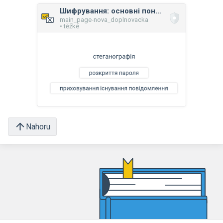
Шифрування: основні поняття та принципи
main_page-nova_doplnovacka
• těžké
Nahoru