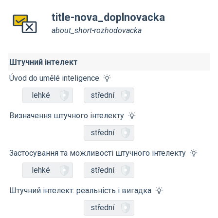
title-nova_doplnovacka
about_short-rozhodovacka
Штучний інтелект
Úvod do umělé inteligence
lehké
střední
Визначення штучного інтелекту
střední
Застосування та можливості штучного інтелекту
lehké
střední
Штучний інтелект: реальність і вигадка
střední