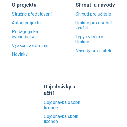
O projektu
Shrnutí a návody
Stručné představení
Shrnutí pro učitele
Autoři projektu
Umíme pro osobní
využití
Pedagogická
východiska
Typy cvičení v
Umíme
Výzkum za Umíme
Návody pro učitele
Novinky
Objednávky a
užití
Objednávka osobní
licence
Objednávka školní
licence