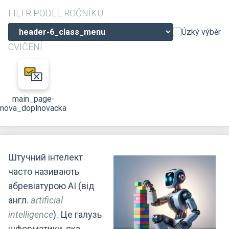
FILTR PODLE ROČNÍKU
Úzký výběr
CVIČENÍ
main_page-
nova_doplnovacka
Штучний інтелект
часто називають
абревіатурою AI (від
англ.
artificial
intelligence
). Це галузь
інформатики, яка