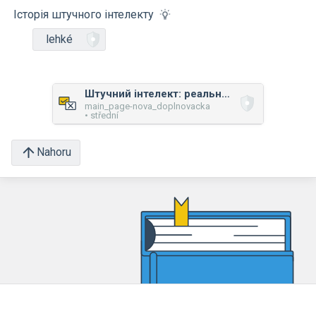
Історія штучного інтелекту
lehké
Штучний інтелект: реальність і вигадка
main_page-nova_doplnovacka
• střední
Nahoru