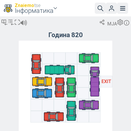
Znaiemo
tse
Інформатика
MJA
Година 820
EXIT