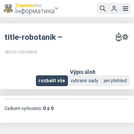
Znaiemo
tse
Інформатика
title-robotanik –
about-robotanik
Výpis úloh
rozbalit vše
vybrané sady
jen přehled
Celkem vyřeseno:
0 z 0