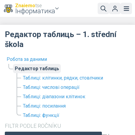
Znaiemo
tse
Інформатика
Редактор таблиць – 1. střední
škola
Робота за даними
Редактор таблиць
Таблиці: клітинки, рядки, стовпчики
Таблиці: числові операції
Таблиці: діапазони клітинок
Таблиці: посилання
Таблиці: функції
FILTR PODLE ROČNÍKU