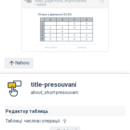
main_page-nova_doplnovacka
• lehké
Nahoru
title-presouvani
about_short-presouvani
Редактор таблиць
Таблиці: числові операції