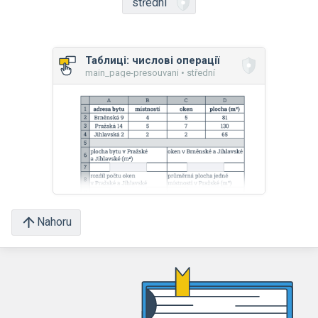
střední
Таблиці: числові операції
main_page-presouvani • střední
Nahoru