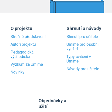
O projektu
Shrnutí a návody
Stručné představení
Shrnutí pro učitele
Autoři projektu
Umíme pro osobní
využití
Pedagogická
východiska
Typy cvičení v
Umíme
Výzkum za Umíme
Návody pro učitele
Novinky
Objednávky a
užití