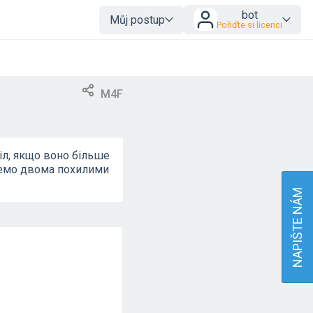
bot
Můj postup
Pořiďte si licenci
M4F
іл, якщо воно більше
ишемо двома похилими
NAPIŠTE NÁM