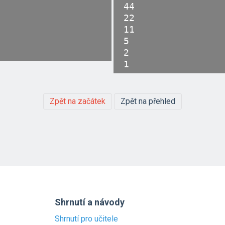
44

22

11

5

2

Zpět na začátek
Zpět na přehled
Shrnutí a návody
Shrnutí pro učitele