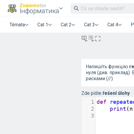
Znaiemo
tse
Інформатика
Témata
Cat 1
Cat 2
Cat 3
Cat 4
P
Напишіть функцію
re
нуля (див. приклад)
рисками (//).
Zde pište
řešení úlohy
1
def
repeate
2
print
(
n
3