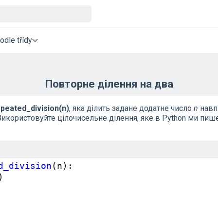
odle třídy
Повторне ділення на два
peated_division(n)
, яка ділить задане додатне число
n
навп
. Використовуйте цілочисельне ділення, яке в Python ми п
d_division
(
n
):
)