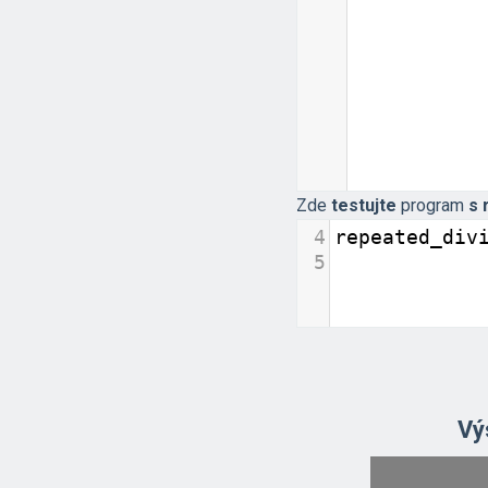
Zde
testujte
program
s 
4
repeated_div
5
Vý