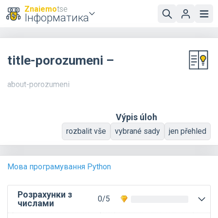
Znaiemo
tse
Інформатика
title-porozumeni –
about-porozumeni
Výpis úloh
rozbalit vše
vybrané sady
jen přehled
Мова програмування Python
Розрахунки з
0/5
числами