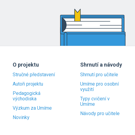
O projektu
Shrnutí a návody
Stručné představení
Shrnutí pro učitele
Autoři projektu
Umíme pro osobní
využití
Pedagogická
východiska
Typy cvičení v
Umíme
Výzkum za Umíme
Návody pro učitele
Novinky