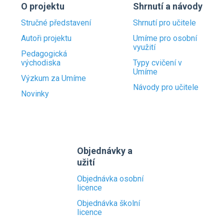
O projektu
Shrnutí a návody
Stručné představení
Shrnutí pro učitele
Autoři projektu
Umíme pro osobní
využití
Pedagogická
východiska
Typy cvičení v
Umíme
Výzkum za Umíme
Návody pro učitele
Novinky
Objednávky a
užití
Objednávka osobní
licence
Objednávka školní
licence