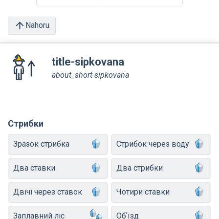
Nahoru
title-sipkovana
about_short-sipkovana
Стрибки
Зразок стрибка
Стрибок через воду
Два ставки
Два стрибки
Двічі через ставок
Чотири ставки
Заплавний ліс
Обʼїзд