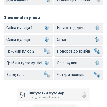
Зникаючі стрілки
Сліпа вулиця 3
Навколо дерева
Сліпа вулиця
Сітка
Грибний плюс 2
Поворот до грибів
Гриби в густому лісі
Сліпі вулиці
Заплутано
Чотири поспіль
Вибуховий мухомор
main_page-sipkovana