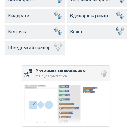
Квадрати
Єдиноріг в рамці
Квіточка
Вежа
Шведський прапор
Розминка малюванням
main_page-razitka