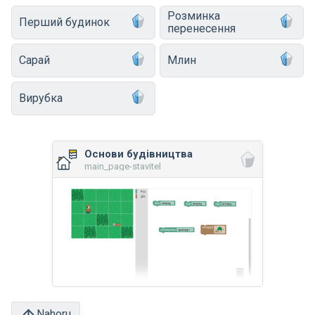
Розминка
Перший будинок
перенесення
Сарай
Млин
Вирубка
Основи будівництва
main_page-stavitel
Nahoru