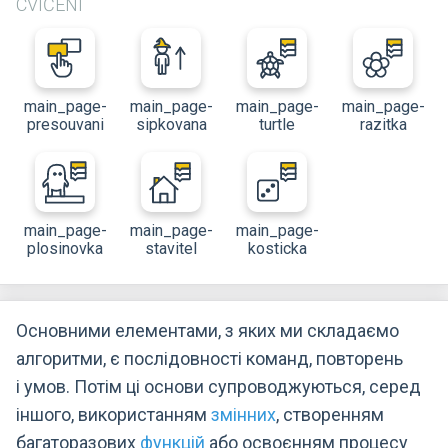
CVIČENÍ
main_page-
main_page-
main_page-
main_page-
presouvani
sipkovana
turtle
razitka
main_page-
main_page-
main_page-
plosinovka
stavitel
kosticka
Основними елементами, з яких ми складаємо
алгоритми, є послідовності команд, повторень
і умов. Потім ці основи супроводжуються, серед
іншого, використанням
змінних
, створенням
багаторазових
функцій
або освоєнням процесу