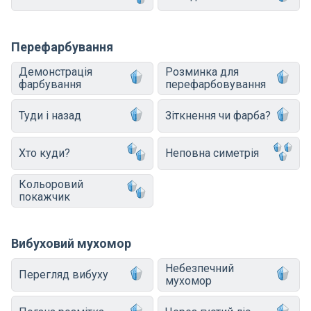
Перефарбування
Демонстрація
Розминка для
фарбування
перефарбовування
Туди і назад
Зіткнення чи фарба?
Хто куди?
Неповна симетрія
Кольоровий
покажчик
Вибуховий мухомор
Небезпечний
Перегляд вибуху
мухомор