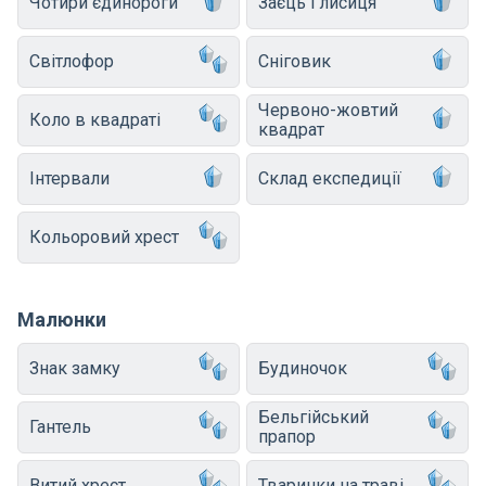
Чотири єдинороги
Заєць і лисиця
Світлофор
Сніговик
Червоно-жовтий
Коло в квадраті
квадрат
Інтервали
Склад експедиції
Кольоровий хрест
Малюнки
Знак замку
Будиночок
Бельгійський
Гантель
прапор
Витий хрест
Тваринки на траві