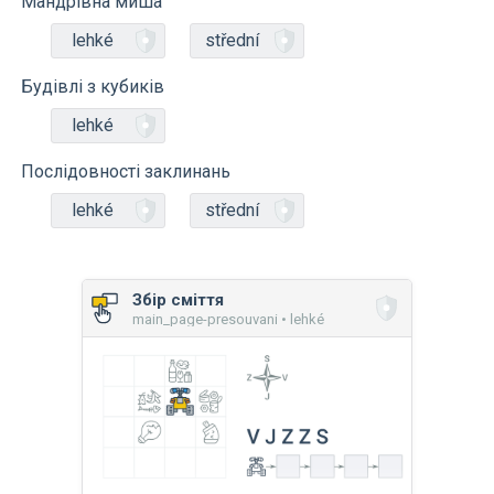
Мандрівна миша
lehké
střední
Будівлі з кубиків
lehké
Послідовності заклинань
lehké
střední
Збір сміття
main_page-presouvani • lehké