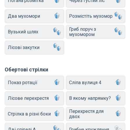
Погана розмітка
Через густий ліс
Два мухомори
Розмістіть мухомор
Гриб поруч з
Вузький шлях
мухомором
Лісові закутки
Обертові стрілки
Показ ротації
Сліпа вулиця 4
Лісове перехрестя
В якому напрямку?
Перехрестя для
Стрілка в різні боки
двох
Дві спіралі A
Грибне кружляння