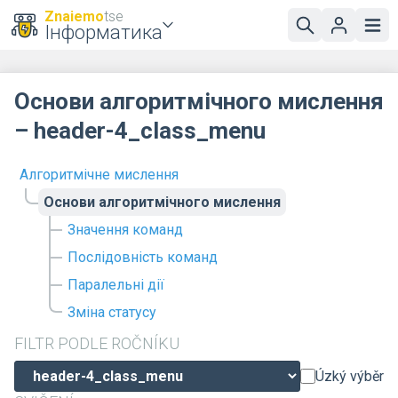
Znaiemo
tse
Інформатика
Основи алгоритмічного мислення
– header-4_class_menu
Алгоритмічне мислення
Основи алгоритмічного мислення
Значення команд
Послідовність команд
Паралельні дії
Зміна статусу
FILTR PODLE ROČNÍKU
Úzký výběr