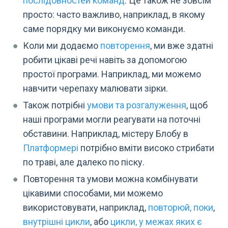
послідовностей команд
. Це також не зовсім
просто: часто важливо, наприклад, в якому
саме порядку ми виконуємо команди.
Коли ми додаємо
повторення
, ми вже здатні
робити цікаві речі навіть за допомогою
простої програми. Наприклад, ми можемо
навчити черепаху малювати зірки.
Також потрібні
умови та розгалуження
, щоб
наші програми могли реагувати на поточні
обставини. Наприклад, містеру Блобу в
Платформері
потрібно вміти високо стрибати
по траві, але далеко по піску.
Повторення та умови можна комбінувати
цікавими способами, ми можемо
використовувати, наприклад,
повторюй, поки
,
внутрішні цикли
, або
цикли, у межах яких є