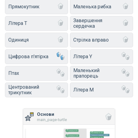
Прямокутник
Маленька рибка
Завершення
Літера T
сердечка
Одиниця
Стрілка вправо
Цифрова п'ятірка
Літера Y
Маленький
Птах
прапорець
Центрований
Літера M
трикутник
Основи
main_page-turtle