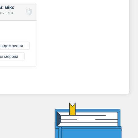
: мікс
novacka