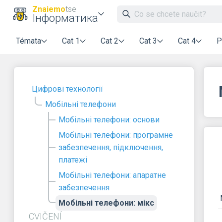
Znaiemo
tse
Інформатика
Témata
Cat 1
Cat 2
Cat 3
Cat 4
P
Цифрові технології
Мобільні телефони
Мобільні телефони: основи
Мобільні телефони: програмне
забезпечення, підключення,
платежі
Мобільні телефони: апаратне
забезпечення
Мобільні телефони: мікс
CVIČENÍ