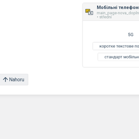
Мобільні телефони
main_page-nova_dopl
• střední
Nahoru