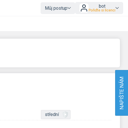
bot
Můj postup
Pořiďte si licenci
NAPIŠTE NÁM
střední