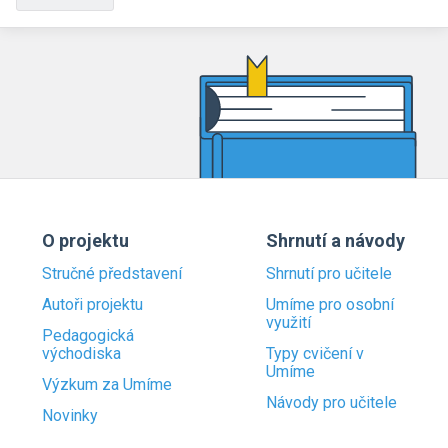
O projektu
Shrnutí a návody
Stručné představení
Shrnutí pro učitele
Autoři projektu
Umíme pro osobní
využití
Pedagogická
východiska
Typy cvičení v
Umíme
Výzkum za Umíme
Návody pro učitele
Novinky