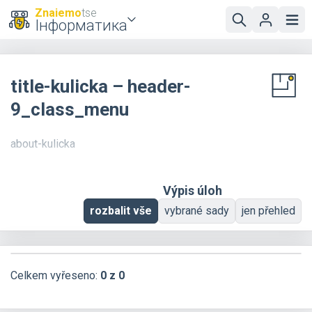
Znaiemo
tse
Інформатика
title-kulicka – header-
9_class_menu
about-kulicka
Výpis úloh
rozbalit vše
vybrané sady
jen přehled
Celkem vyřeseno:
0 z 0