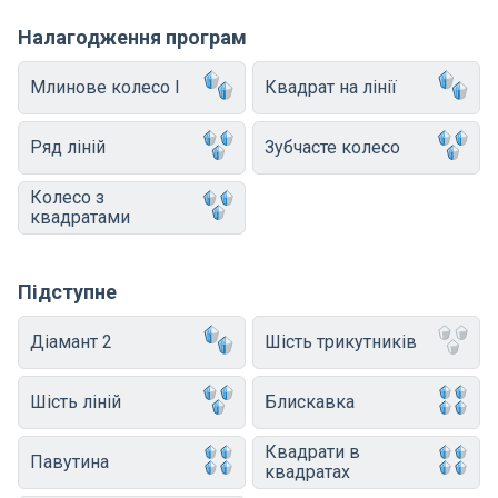
Налагодження програм
Млинове колесо I
Квадрат на лінії
Ряд ліній
Зубчасте колесо
Колесо з
квадратами
Підступне
Діамант 2
Шість трикутників
Шість ліній
Блискавка
Квадрати в
Павутина
квадратах