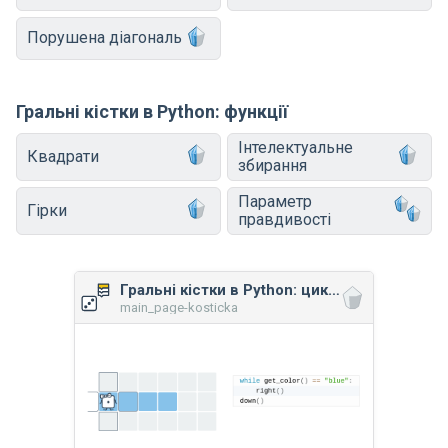
Порушена діагональ
Гральні кістки в Python: функції
Інтелектуальне
Квадрати
збирання
Параметр
Гірки
правдивості
Гральні кістки в Python: цикл while
main_page-kosticka