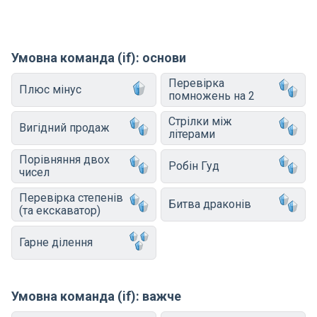
Умовна команда (if): основи
Перевірка
Плюс мінус
помножень на 2
Стрілки між
Вигідний продаж
літерами
Порівняння двох
Робін Гуд
чисел
Перевірка степенів
Битва драконів
(та екскаватор)
Гарне ділення
Умовна команда (if): важче