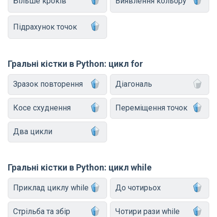
Більше кроків
Виявлення кольору
Підрахунок точок
Гральні кістки в Python: цикл for
Зразок повторення
Діагональ
Косе схуднення
Переміщення точок
Два цикли
Гральні кістки в Python: цикл while
Приклад циклу while
До чотирьох
Стрільба та збір
Чотири рази while