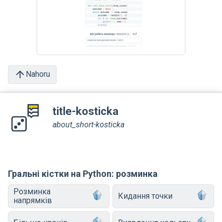
Nahoru
title-kosticka
about_short-kosticka
Гральні кістки на Python: розминка
Розминка
Кидання точки
напрямків