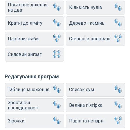
Повторне ділення
Кількість нулів
на два
Кратні до ліміту
Дерево і камінь
Царівни-жаби
Степені в інтервалі
Силовий зигзаг
Редагування програм
Таблиця множення
Список сум
Зростаючі
Велика п'ятірка
послідовності
Зірочки
Парні та непарні