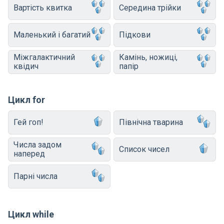
Вартість квитка
Середина трійки
Маленький і багатий
Підкови
Міжгалактичний
Камінь, ножиці,
квідич
папір
Цикл for
Гей гоп!
Північна тварина
Числа задом
Список чисел
наперед
Парні числа
Цикл while