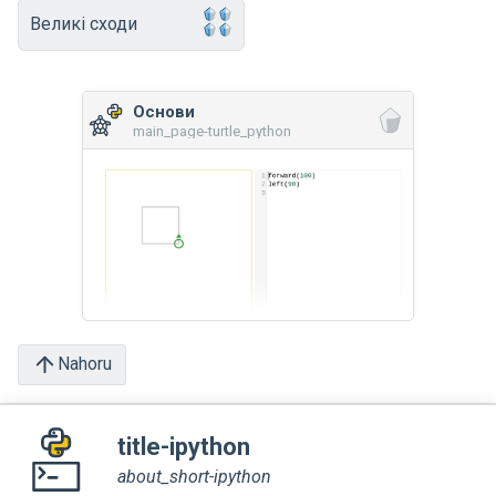
Великі сходи
Основи
main_page-turtle_python
Nahoru
title-ipython
about_short-ipython