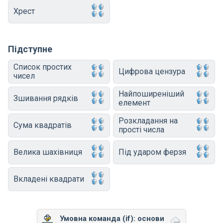
Хрест
Підступне
Список простих
Цифрова цензура
чисел
Найпоширеніший
Зшивання рядків
елемент
Розкладання на
Сума квадратів
прості числа
Велика шахівниця
Під ударом ферзя
Вкладені квадрати
Умовна команда (if): основи