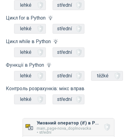
lehké
střední
Цикл for в Python
lehké
střední
Цикл while в Python
lehké
střední
Функції в Python
lehké
střední
těžké
Контроль розрахунків: мікс вправ
lehké
střední
Умовний оператор (if) в Python
main_page-nova_doplnovacka
• střední