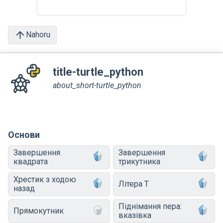
Nahoru
title-turtle_python
about_short-turtle_python
Основи
Завершення
Завершення
квадрата
трикутника
Хрестик з ходою
Літера T
назад
Піднімання пера:
Прямокутник
вказівка