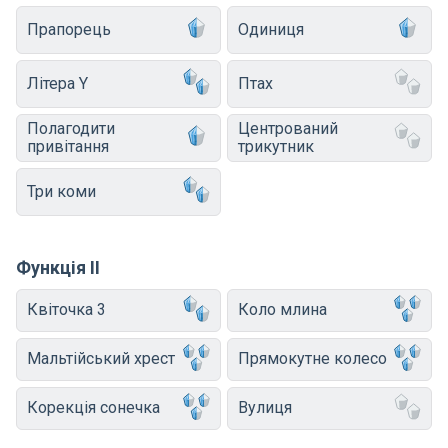
Прапорець
Одиниця
Літера Y
Птах
Полагодити
Центрований
привітання
трикутник
Три коми
Функція II
Квіточка 3
Коло млина
Мальтійський хрест
Прямокутне колесо
Корекція сонечка
Вулиця