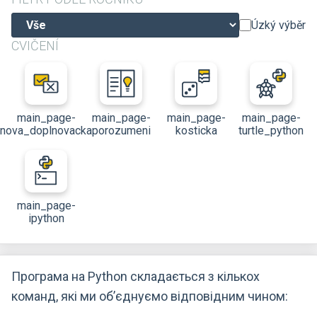
Úzký výběr
CVIČENÍ
main_page-
main_page-
main_page-
main_page-
nova_doplnovacka
porozumeni
kosticka
turtle_python
main_page-
ipython
Програма на Python складається з кількох
команд, які ми об’єднуємо відповідним чином: