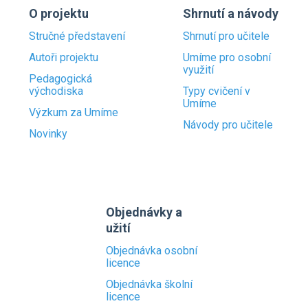
O projektu
Shrnutí a návody
Stručné představení
Shrnutí pro učitele
Autoři projektu
Umíme pro osobní
využití
Pedagogická
východiska
Typy cvičení v
Umíme
Výzkum za Umíme
Návody pro učitele
Novinky
Objednávky a
užití
Objednávka osobní
licence
Objednávka školní
licence