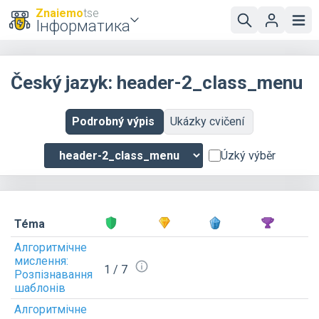
Znaiemo
tse
Інформатика
Český jazyk: header-2_class_menu
Podrobný výpis
Ukázky cvičení
Úzký výběr
Téma
Алгоритмічне
мислення:
1 / 7
Розпізнавання
шаблонів
Алгоритмічне