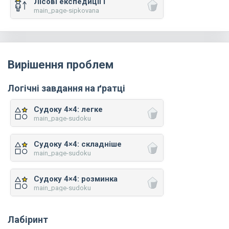
Лісові експедиції I
main_page-sipkovana
Вирішення проблем
Логічні завдання на ґратці
Судоку 4×4: легке
main_page-sudoku
Судоку 4×4: складніше
main_page-sudoku
Судоку 4×4: розминка
main_page-sudoku
Лабіринт