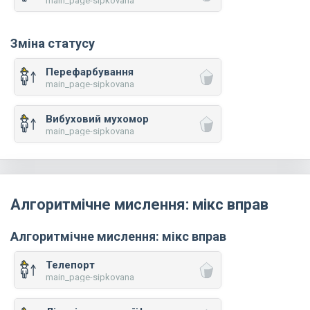
main_page-sipkovana
Зміна статусу
Перефарбування
main_page-sipkovana
Вибуховий мухомор
main_page-sipkovana
Алгоритмічне мислення: мікс вправ
Алгоритмічне мислення: мікс вправ
Телепорт
main_page-sipkovana