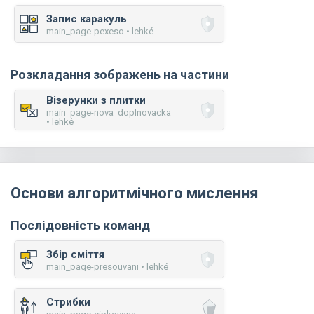
Запис каракуль
main_page-pexeso • lehké
Розкладання зображень на частини
Візерунки з плитки
main_page-nova_doplnovacka
• lehké
Основи алгоритмічного мислення
Послідовність команд
Збір сміття
main_page-presouvani • lehké
Стрибки