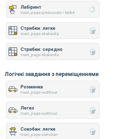
Лабіринт
main_page-presouvani • lehké
Стрибки: легке
main_page-skakacka
Стрибки: середнє
main_page-skakacka
Логічні завдання з переміщеннями
Розминка
main_page-rushhour
Легко
main_page-rushhour
Сокобан: легке
main_page-sokoban