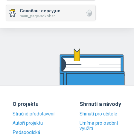
Сокобан: середнє
main_page-sokoban
O projektu
Shrnutí a návody
Stručné představení
Shrnutí pro učitele
Autoři projektu
Umíme pro osobní
využití
Pedagogická