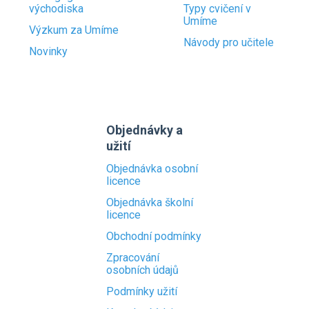
východiska
Typy cvičení v
Umíme
Výzkum za Umíme
Návody pro učitele
Novinky
Objednávky a
užití
Objednávka osobní
licence
Objednávka školní
licence
Obchodní podmínky
Zpracování
osobních údajů
Podmínky užití