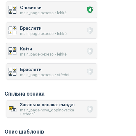
Сніжинки
main_page-pexeso • lehké
Браслети
main_page-pexeso • lehké
Квіти
main_page-pexeso • lehké
Браслети
main_page-pexeso • střední
Спільна ознака
Загальна ознака: емодзі
main_page-nova_doplnovacka
• střední
Опис шаблонів