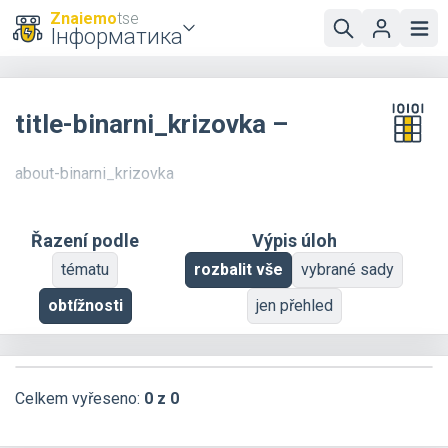
Znaiemo
tse
Інформатика
title-binarni_krizovka –
about-binarni_krizovka
Řazení podle
Výpis úloh
tématu
rozbalit vše
vybrané sady
obtížnosti
jen přehled
Celkem vyřeseno:
0 z 0