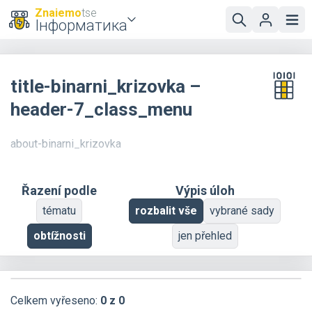
Znaiemo
tse
Інформатика
title-binarni_krizovka –
header-7_class_menu
about-binarni_krizovka
Řazení podle
Výpis úloh
tématu
rozbalit vše
vybrané sady
obtížnosti
jen přehled
Celkem vyřeseno:
0 z 0