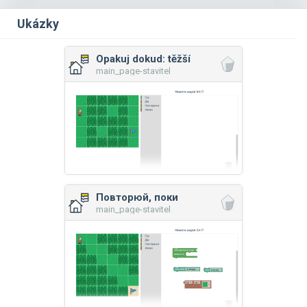
Ukázky
Opakuj dokud: těžší
main_page-stavitel
Повторюй, поки
main_page-stavitel