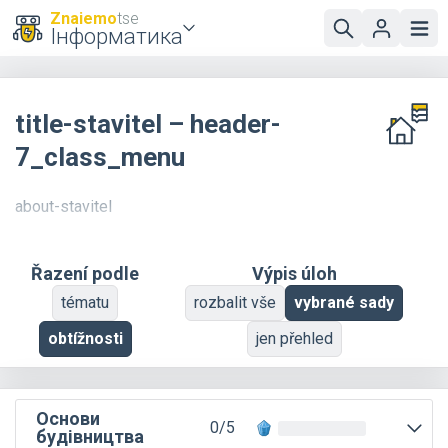
Znaiemo
tse
Інформатика
title-stavitel – header-
7_class_menu
about-stavitel
Řazení podle
Výpis úloh
tématu
rozbalit vše
vybrané sady
obtížnosti
jen přehled
Основи
0/5
будівництва