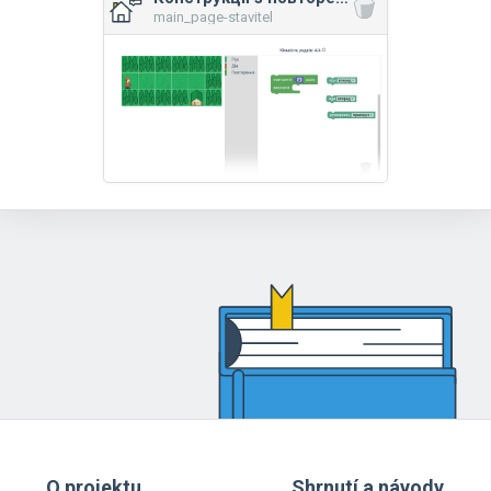
main_page-stavitel
O projektu
Shrnutí a návody