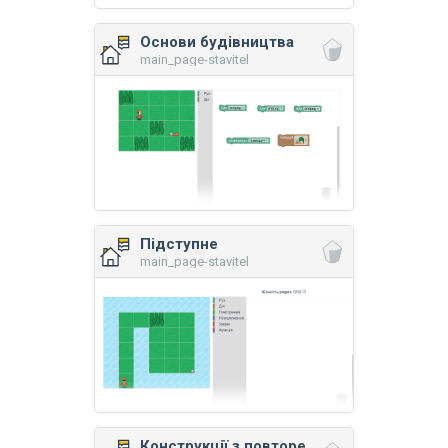
Основи будівництва
main_page-stavitel
Підступне
main_page-stavitel
Конструкції з повторенням